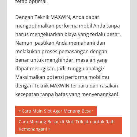
tetap optimal.
Dengan Teknik MAXWIN, Anda dapat
mengoptimalkan performa mobil Anda tanpa
harus mengeluarkan biaya yang terlalu besar.
Namun, pastikan Anda memahami dan
melakukan proses pemasangan dengan
benar untuk menghindari masalah yang
dapat merugikan. Jadi, tunggu apalagi?
Maksimalkan potensi performa mobilmu
dengan Teknik MAXWIN terbaru dan rasakan
kecepatan tanpa batas yang menyenangkan!
Navigasi
Previous
Cara Main Slot Agar Menang Besar
Post:
pos
Next
Cara Menang Besar di Slot: Trik Jitu untuk Raih
Post:
Kemenangan!