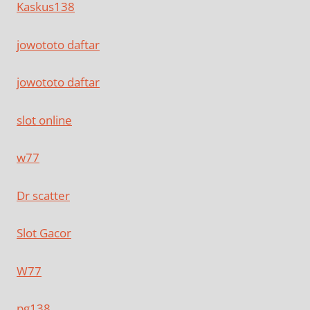
Kaskus138
jowototo daftar
jowototo daftar
slot online
w77
Dr scatter
Slot Gacor
W77
pg138