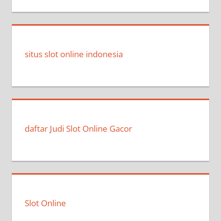
situs slot online indonesia
daftar Judi Slot Online Gacor
Slot Online