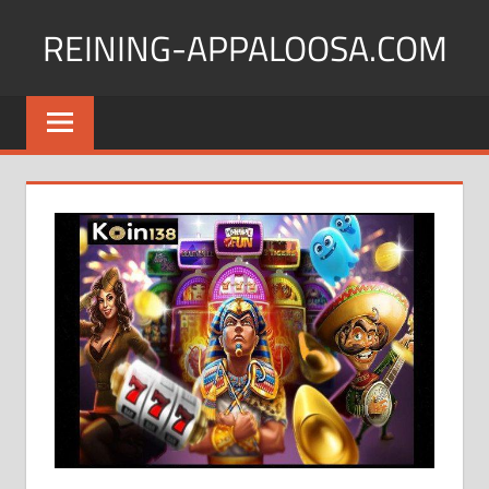
Skip
REINING-APPALOOSA.COM
to
content
reining-
appaloosa.com