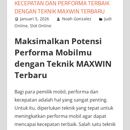
KECEPATAN DAN PERFORMA TERBAIK
DENGAN TEKNIK MAXWIN TERBARU
Januari 5, 2026
Noah Gonzalez
Judi
Online
,
Slot Online
Maksimalkan Potensi
Performa Mobilmu
dengan Teknik MAXWIN
Terbaru
Bagi para pemilik mobil, performa dan
kecepatan adalah hal yang sangat penting.
Untuk itu, diperlukan teknik yang tepat untuk
meningkatkan performa mobil agar dapat
mencapai kecepatan terbaik. Salah satu teknik