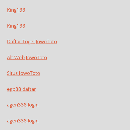
King138
King138
Daftar Togel JowoToto
Alt Web JowoToto
Situs JowoToto
egp88 daftar
agen338 login
agen338 login