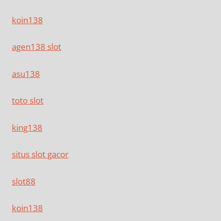
koin138
agen138 slot
asu138
toto slot
king138
situs slot gacor
slot88
koin138