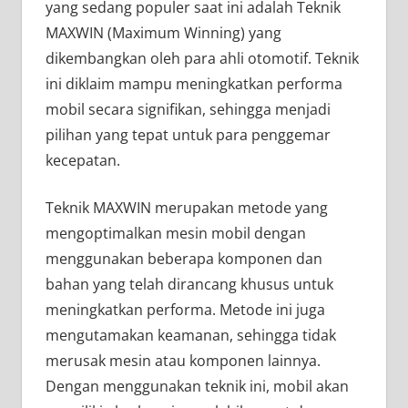
yang sedang populer saat ini adalah Teknik
MAXWIN (Maximum Winning) yang
dikembangkan oleh para ahli otomotif. Teknik
ini diklaim mampu meningkatkan performa
mobil secara signifikan, sehingga menjadi
pilihan yang tepat untuk para penggemar
kecepatan.
Teknik MAXWIN merupakan metode yang
mengoptimalkan mesin mobil dengan
menggunakan beberapa komponen dan
bahan yang telah dirancang khusus untuk
meningkatkan performa. Metode ini juga
mengutamakan keamanan, sehingga tidak
merusak mesin atau komponen lainnya.
Dengan menggunakan teknik ini, mobil akan