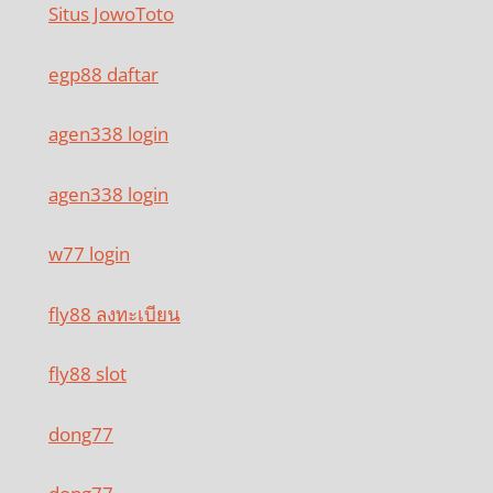
Situs JowoToto
egp88 daftar
agen338 login
agen338 login
w77 login
fly88 ลงทะเบียน
fly88 slot
dong77