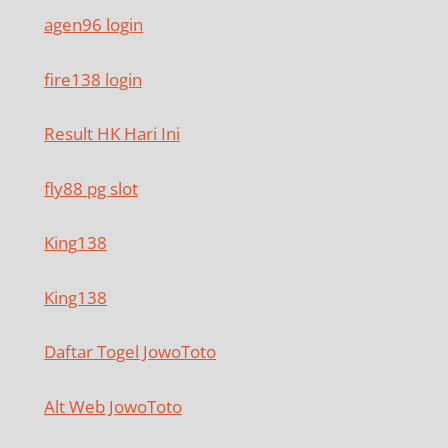
agen96 login
fire138 login
Result HK Hari Ini
fly88 pg slot
King138
King138
Daftar Togel JowoToto
Alt Web JowoToto