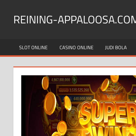
Skip
to
REINING-APPALOOSA.CO
content
reining-
appaloosa.com
SLOT ONLINE
CASINO ONLINE
JUDI BOLA