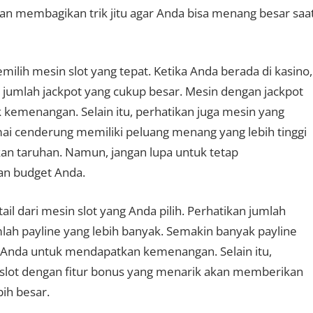
akan membagikan trik jitu agar Anda bisa menang besar saa
ilih mesin slot yang tepat. Ketika Anda berada di kasino,
 jumlah jackpot yang cukup besar. Mesin dengan jackpot
kemenangan. Selain itu, perhatikan juga mesin yang
ai cenderung memiliki peluang menang yang lebih tinggi
 taruhan. Namun, jangan lupa untuk tetap
an budget Anda.
il dari mesin slot yang Anda pilih. Perhatikan jumlah
mlah payline yang lebih banyak. Semakin banyak payline
g Anda untuk mendapatkan kemenangan. Selain itu,
n slot dengan fitur bonus yang menarik akan memberikan
ih besar.