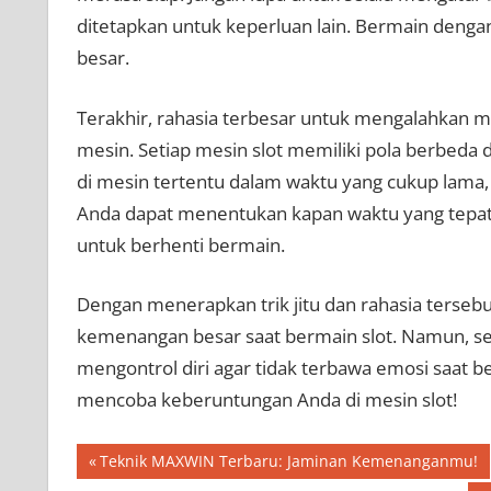
ditetapkan untuk keperluan lain. Bermain deng
besar.
Terakhir, rahasia terbesar untuk mengalahkan me
mesin. Setiap mesin slot memiliki pola berbed
di mesin tertentu dalam waktu yang cukup lama,
Anda dapat menentukan kapan waktu yang tepat
untuk berhenti bermain.
Dengan menerapkan trik jitu dan rahasia tersebu
kemenangan besar saat bermain slot. Namun, sel
mengontrol diri agar tidak terbawa emosi saat b
mencoba keberuntungan Anda di mesin slot!
Navigasi
Previous
Teknik MAXWIN Terbaru: Jaminan Kemenanganmu!
Post: