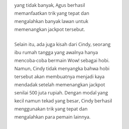
yang tidak banyak, Agus berhasil
memanfaatkan trik yang tepat dan
mengalahkan banyak lawan untuk
memenangkan jackpot tersebut.
Selain itu, ada juga kisah dari Cindy, seorang
ibu rumah tangga yang awalnya hanya
mencoba-coba bermain Wow! sebagai hobi.
Namun, Cindy tidak menyangka bahwa hobi
tersebut akan membuatnya menjadi kaya
mendadak setelah memenangkan jackpot
senilai 500 juta rupiah. Dengan modal yang
kecil namun tekad yang besar, Cindy berhasil
menggunakan trik yang tepat dan
mengalahkan para pemain lainnya.