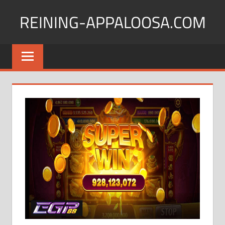
Skip
REINING-APPALOOSA.COM
to
content
reining-
appaloosa.com