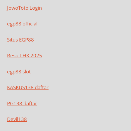
JowoToto Login
egp88 official
Situs EGP88
Result HK 2025
egp88 slot
KASKUS138 daftar
PG138 daftar
Devil138