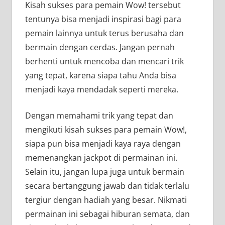
Kisah sukses para pemain Wow! tersebut
tentunya bisa menjadi inspirasi bagi para
pemain lainnya untuk terus berusaha dan
bermain dengan cerdas. Jangan pernah
berhenti untuk mencoba dan mencari trik
yang tepat, karena siapa tahu Anda bisa
menjadi kaya mendadak seperti mereka.
Dengan memahami trik yang tepat dan
mengikuti kisah sukses para pemain Wow!,
siapa pun bisa menjadi kaya raya dengan
memenangkan jackpot di permainan ini.
Selain itu, jangan lupa juga untuk bermain
secara bertanggung jawab dan tidak terlalu
tergiur dengan hadiah yang besar. Nikmati
permainan ini sebagai hiburan semata, dan