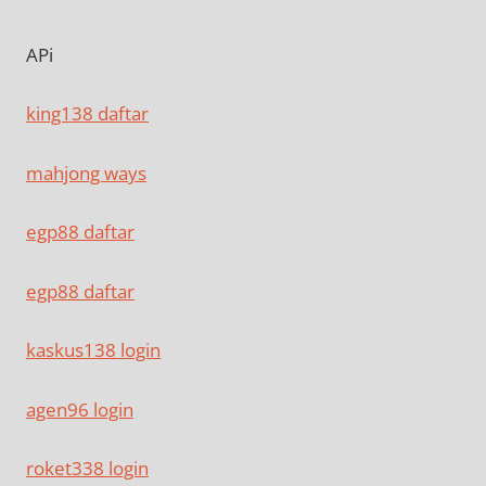
APi
king138 daftar
mahjong ways
egp88 daftar
egp88 daftar
kaskus138 login
agen96 login
roket338 login