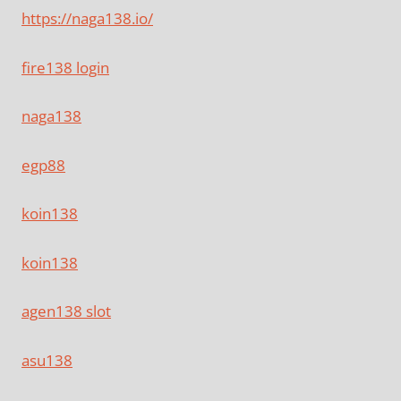
https://naga138.io/
fire138 login
naga138
egp88
koin138
koin138
agen138 slot
asu138