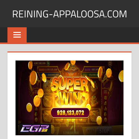
Skip
REINING-APPALOOSA.COM
to
content
reining-
appaloosa.com