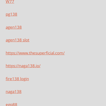
W77
pg138
agen138
agen138 slot
https://www.thesuperficial.com/
https://naga138.io/
fire138 login
naga138
egp88