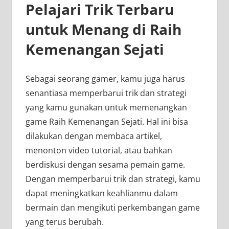
Pelajari Trik Terbaru
untuk Menang di Raih
Kemenangan Sejati
Sebagai seorang gamer, kamu juga harus
senantiasa memperbarui trik dan strategi
yang kamu gunakan untuk memenangkan
game Raih Kemenangan Sejati. Hal ini bisa
dilakukan dengan membaca artikel,
menonton video tutorial, atau bahkan
berdiskusi dengan sesama pemain game.
Dengan memperbarui trik dan strategi, kamu
dapat meningkatkan keahlianmu dalam
bermain dan mengikuti perkembangan game
yang terus berubah.