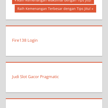
Navigasi
Raih Kemenangan Maksimal dengan Tips Jitu!
Post:
pos
Next
Raih Kemenangan Terbesar dengan Tips Jitu!
Post:
Fire138 Login
Judi Slot Gacor Pragmatic