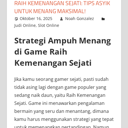
RAIH KEMENANGAN SEJATI: TIPS ASYIK
UNTUK MENANG MAKSIMAL!
Oktober 16, 2025
Noah Gonzalez
Judi Online
,
Slot Online
Strategi Ampuh Menang
di Game Raih
Kemenangan Sejati
Jika kamu seorang gamer sejati, pasti sudah
tidak asing lagi dengan game populer yang
sedang naik daun, yaitu Raih Kemenangan
Sejati. Game ini menawarkan pengalaman
bermain yang seru dan menantang, dimana
kamu harus menggunakan strategi yang tepat
untuk memenangkan pertandingan. Namun,