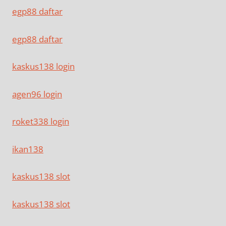
egp88 daftar
egp88 daftar
kaskus138 login
agen96 login
roket338 login
ikan138
kaskus138 slot
kaskus138 slot