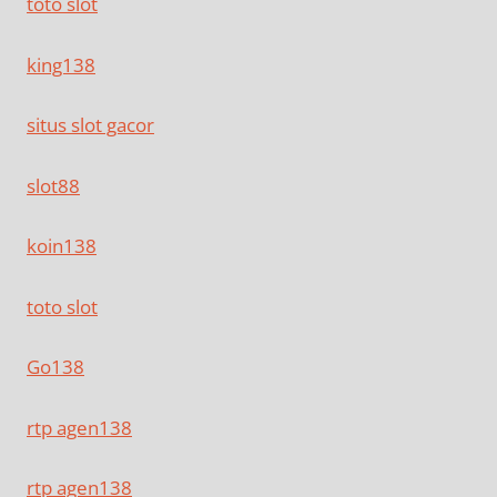
toto slot
king138
situs slot gacor
slot88
koin138
toto slot
Go138
rtp agen138
rtp agen138