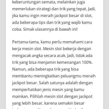
keberuntungan semata, melainkan juga
memerlukan strategi dan trik yang tepat. Jadi,
jika kamu ingin meraih jackpot besar di slot,
ada beberapa tips dan trik yang wajib kamu
coba. Simak ulasannya di bawah ini!
Pertama-tama, kamu perlu memahami cara
kerja mesin slot. Mesin slot bekerja dengan
mengacak angka secara acak. Jadi, tidak ada
trik yang bisa menjamin kemenangan 100%.
Namun, ada beberapa trik yang bisa
membantu meningkatkan peluangmu meraih
jackpot besar. Salah satunya adalah dengan
memperhatikan jenis mesin yang kamu
mainkan. Pilihlah mesin slot dengan jackpot
yang lebih besar, karena semakin besar