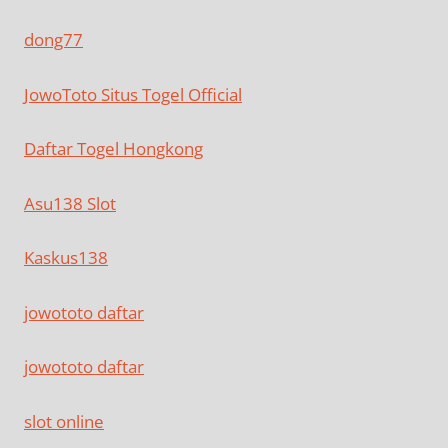
dong77
JowoToto Situs Togel Official
Daftar Togel Hongkong
Asu138 Slot
Kaskus138
jowototo daftar
jowototo daftar
slot online