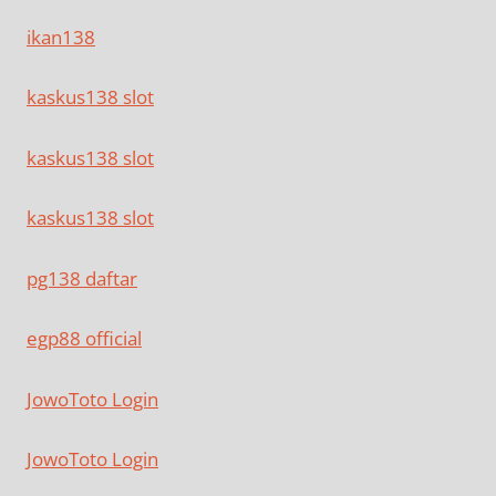
ikan138
kaskus138 slot
kaskus138 slot
kaskus138 slot
pg138 daftar
egp88 official
JowoToto Login
JowoToto Login