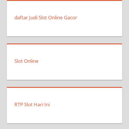
daftar Judi Slot Online Gacor
Slot Online
RTP Slot Hari Ini