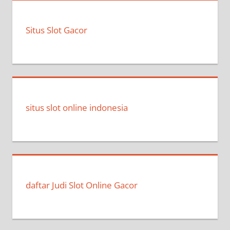
Situs Slot Gacor
situs slot online indonesia
daftar Judi Slot Online Gacor