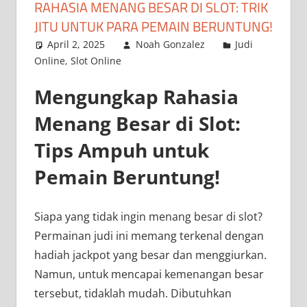
RAHASIA MENANG BESAR DI SLOT: TRIK
JITU UNTUK PARA PEMAIN BERUNTUNG!
April 2, 2025
Noah Gonzalez
Judi
Online
,
Slot Online
Mengungkap Rahasia
Menang Besar di Slot:
Tips Ampuh untuk
Pemain Beruntung!
Siapa yang tidak ingin menang besar di slot?
Permainan judi ini memang terkenal dengan
hadiah jackpot yang besar dan menggiurkan.
Namun, untuk mencapai kemenangan besar
tersebut, tidaklah mudah. Dibutuhkan