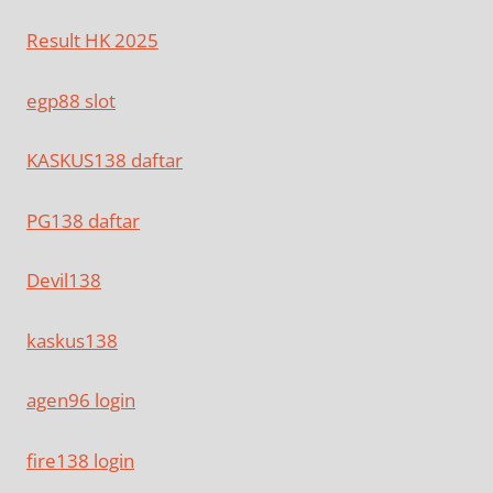
Result HK 2025
egp88 slot
KASKUS138 daftar
PG138 daftar
Devil138
kaskus138
agen96 login
fire138 login