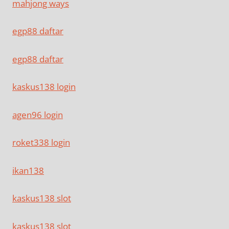
mahjong ways
egp88 daftar
egp88 daftar
kaskus138 login
agen96 login
roket338 login
ikan138
kaskus138 slot
kaskus138 slot