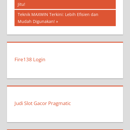
Post:
Jitu!
pos
Next
Teknik MAXWIN Terkini: Lebih Efisien dan
Post:
Mudah Digunakan!
Fire138 Login
Judi Slot Gacor Pragmatic