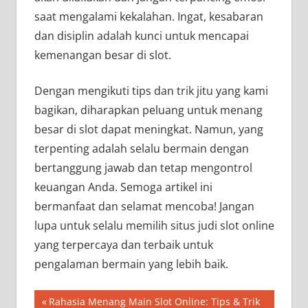
saat mengalami kekalahan. Ingat, kesabaran
dan disiplin adalah kunci untuk mencapai
kemenangan besar di slot.
Dengan mengikuti tips dan trik jitu yang kami
bagikan, diharapkan peluang untuk menang
besar di slot dapat meningkat. Namun, yang
terpenting adalah selalu bermain dengan
bertanggung jawab dan tetap mengontrol
keuangan Anda. Semoga artikel ini
bermanfaat dan selamat mencoba! Jangan
lupa untuk selalu memilih situs judi slot online
yang terpercaya dan terbaik untuk
pengalaman bermain yang lebih baik.
Navigasi
Previous
Rahasia Menang Main Slot Online: Tips & Trik