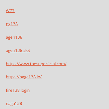
W77
pg138
agen138
agen138 slot
https://www.thesuperficial.com/
https://naga138.io/
fire138 login
naga138