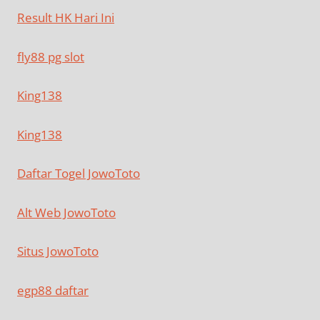
Result HK Hari Ini
fly88 pg slot
King138
King138
Daftar Togel JowoToto
Alt Web JowoToto
Situs JowoToto
egp88 daftar