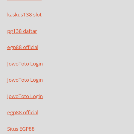
kaskus138 slot
pg138 daftar
egp88 official
JowoToto Login
JowoToto Login
JowoToto Login
egp88 official
Situs EGP88