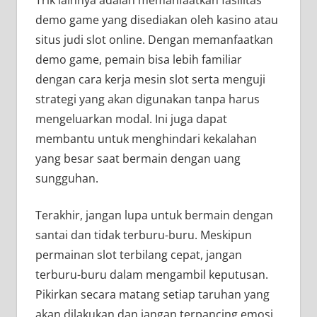
Trik lainnya adalah memanfaatkan fasilitas
demo game yang disediakan oleh kasino atau
situs judi slot online. Dengan memanfaatkan
demo game, pemain bisa lebih familiar
dengan cara kerja mesin slot serta menguji
strategi yang akan digunakan tanpa harus
mengeluarkan modal. Ini juga dapat
membantu untuk menghindari kekalahan
yang besar saat bermain dengan uang
sungguhan.
Terakhir, jangan lupa untuk bermain dengan
santai dan tidak terburu-buru. Meskipun
permainan slot terbilang cepat, jangan
terburu-buru dalam mengambil keputusan.
Pikirkan secara matang setiap taruhan yang
akan dilakukan dan jangan terpancing emosi