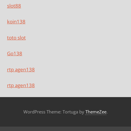
slot88
koin138
toto slot
Go138
rtp agen138
rtp agen138
WordPress Theme: Tortuga by
ThemeZee
.