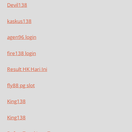
Devil138
kaskus138
agen96 login
fire138 login
Result HK Hari Ini
fly88 pg slot
King138
King138