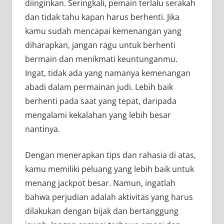
diinginkan. Seringkali, pemain terlalu serakah
dan tidak tahu kapan harus berhenti. Jika
kamu sudah mencapai kemenangan yang
diharapkan, jangan ragu untuk berhenti
bermain dan menikmati keuntunganmu.
Ingat, tidak ada yang namanya kemenangan
abadi dalam permainan judi. Lebih baik
berhenti pada saat yang tepat, daripada
mengalami kekalahan yang lebih besar
nantinya.
Dengan menerapkan tips dan rahasia di atas,
kamu memiliki peluang yang lebih baik untuk
menang jackpot besar. Namun, ingatlah
bahwa perjudian adalah aktivitas yang harus
dilakukan dengan bijak dan bertanggung