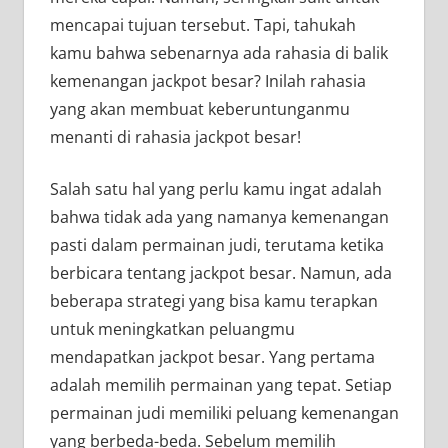
mencapai tujuan tersebut. Tapi, tahukah
kamu bahwa sebenarnya ada rahasia di balik
kemenangan jackpot besar? Inilah rahasia
yang akan membuat keberuntunganmu
menanti di rahasia jackpot besar!
Salah satu hal yang perlu kamu ingat adalah
bahwa tidak ada yang namanya kemenangan
pasti dalam permainan judi, terutama ketika
berbicara tentang jackpot besar. Namun, ada
beberapa strategi yang bisa kamu terapkan
untuk meningkatkan peluangmu
mendapatkan jackpot besar. Yang pertama
adalah memilih permainan yang tepat. Setiap
permainan judi memiliki peluang kemenangan
yang berbeda-beda. Sebelum memilih