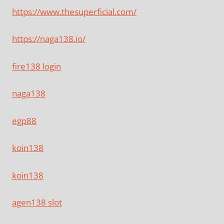
https://www.thesuperficial.com/
https://naga138.io/
fire138 login
naga138
egp88
koin138
koin138
agen138 slot