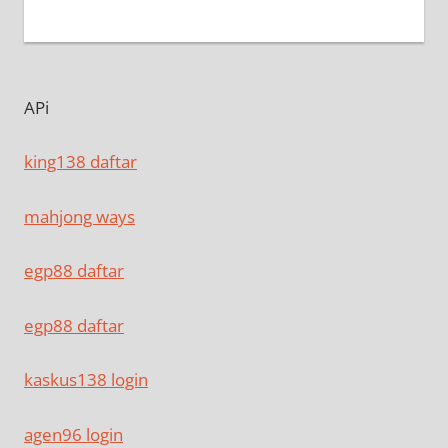
APi
king138 daftar
mahjong ways
egp88 daftar
egp88 daftar
kaskus138 login
agen96 login