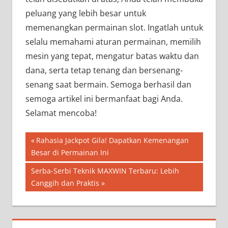
peluang yang lebih besar untuk
memenangkan permainan slot. Ingatlah untuk
selalu memahami aturan permainan, memilih
mesin yang tepat, mengatur batas waktu dan
dana, serta tetap tenang dan bersenang-
senang saat bermain. Semoga berhasil dan
semoga artikel ini bermanfaat bagi Anda.
Selamat mencoba!
Navigasi
Previous
Rahasia Jackpot Gila! Dapatkan Kemenangan
Post:
Besar di Permainan Ini
pos
Next
Serba-Serbi Teknik MAXWIN Terbaru: Lebih
Post:
Canggih dan Praktis