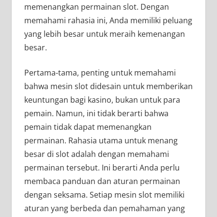
memenangkan permainan slot. Dengan
memahami rahasia ini, Anda memiliki peluang
yang lebih besar untuk meraih kemenangan
besar.
Pertama-tama, penting untuk memahami
bahwa mesin slot didesain untuk memberikan
keuntungan bagi kasino, bukan untuk para
pemain. Namun, ini tidak berarti bahwa
pemain tidak dapat memenangkan
permainan. Rahasia utama untuk menang
besar di slot adalah dengan memahami
permainan tersebut. Ini berarti Anda perlu
membaca panduan dan aturan permainan
dengan seksama. Setiap mesin slot memiliki
aturan yang berbeda dan pemahaman yang