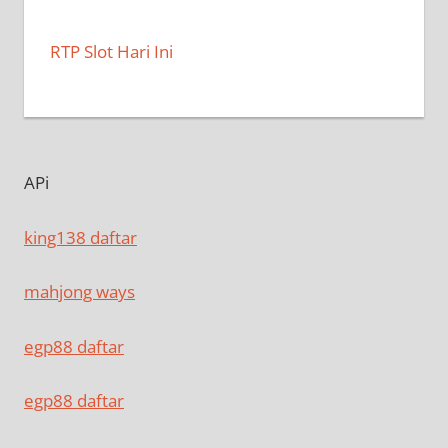
RTP Slot Hari Ini
APi
king138 daftar
mahjong ways
egp88 daftar
egp88 daftar