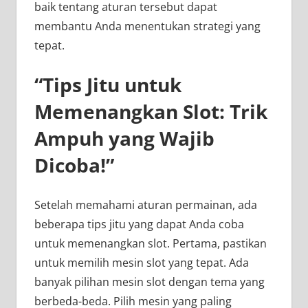
baik tentang aturan tersebut dapat
membantu Anda menentukan strategi yang
tepat.
“Tips Jitu untuk
Memenangkan Slot: Trik
Ampuh yang Wajib
Dicoba!”
Setelah memahami aturan permainan, ada
beberapa tips jitu yang dapat Anda coba
untuk memenangkan slot. Pertama, pastikan
untuk memilih mesin slot yang tepat. Ada
banyak pilihan mesin slot dengan tema yang
berbeda-beda. Pilih mesin yang paling