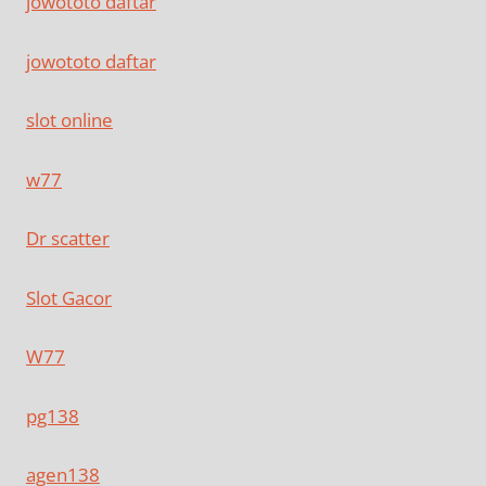
jowototo daftar
jowototo daftar
slot online
w77
Dr scatter
Slot Gacor
W77
pg138
agen138