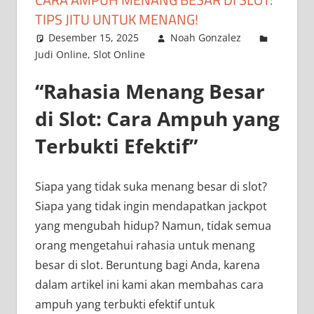
TIPS JITU UNTUK MENANG!
Desember 15, 2025
Noah Gonzalez
Judi Online
,
Slot Online
“Rahasia Menang Besar
di Slot: Cara Ampuh yang
Terbukti Efektif”
Siapa yang tidak suka menang besar di slot?
Siapa yang tidak ingin mendapatkan jackpot
yang mengubah hidup? Namun, tidak semua
orang mengetahui rahasia untuk menang
besar di slot. Beruntung bagi Anda, karena
dalam artikel ini kami akan membahas cara
ampuh yang terbukti efektif untuk