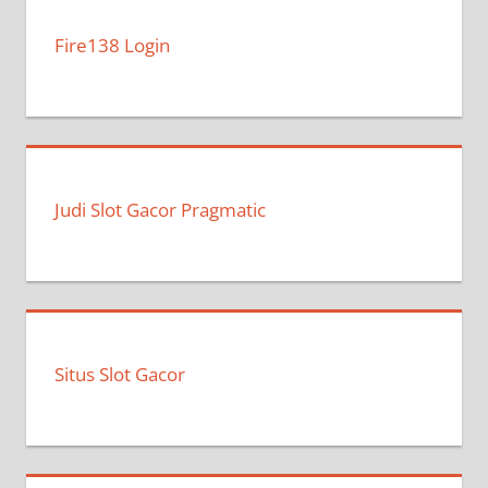
Fire138 Login
Judi Slot Gacor Pragmatic
Situs Slot Gacor