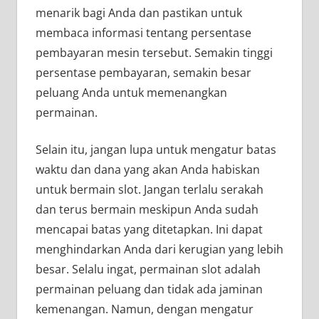
menarik bagi Anda dan pastikan untuk
membaca informasi tentang persentase
pembayaran mesin tersebut. Semakin tinggi
persentase pembayaran, semakin besar
peluang Anda untuk memenangkan
permainan.
Selain itu, jangan lupa untuk mengatur batas
waktu dan dana yang akan Anda habiskan
untuk bermain slot. Jangan terlalu serakah
dan terus bermain meskipun Anda sudah
mencapai batas yang ditetapkan. Ini dapat
menghindarkan Anda dari kerugian yang lebih
besar. Selalu ingat, permainan slot adalah
permainan peluang dan tidak ada jaminan
kemenangan. Namun, dengan mengatur